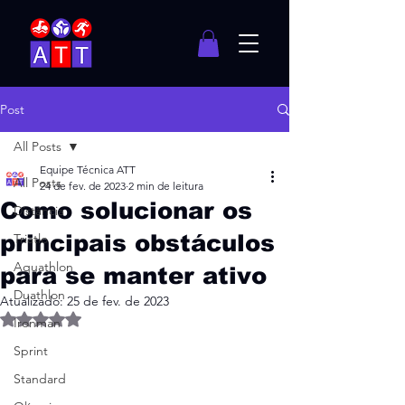
Post
All Posts
Equipe Técnica ATT
All Posts
24 de fev. de 2023
2 min de leitura
Como solucionar os
Distância
principais obstáculos
Triatlo
Aquathlon
para se manter ativo
Duathlon
Atualizado:
25 de fev. de 2023
Avaliado com NaN de 5 estrelas.
Ironman
Sprint
Standard