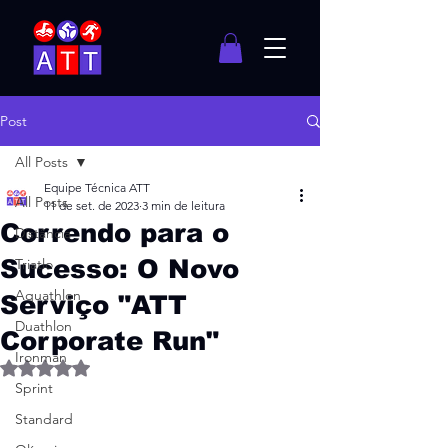
Post
All Posts
Equipe Técnica ATT
All Posts
11 de set. de 2023
3 min de leitura
Correndo para o
Distância
Sucesso: O Novo
Triatlo
Aquathlon
Serviço "ATT
Duathlon
Corporate Run"
Ironman
Avaliado com NaN de 5 estrelas.
Sprint
Standard