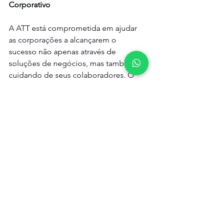
Corporativo
A ATT está comprometida em ajudar 
as corporações a alcançarem o 
sucesso não apenas através de 
soluções de negócios, mas também 
cuidando de seus colaboradores. O 
"ATT Corporate Run" é uma extensão 
desse compromisso, proporcionando 
um ambiente mais saudável e 
produtivo nas empresas parceiras.
O "ATT Corporate Run" não é apenas 
uma corrida; é uma jornada em direção 
ao sucesso, tanto pessoal quanto 
corporativo. É uma oportunidade para 
as empresas investirem em seus 
maiores ativos: seus funcionários.