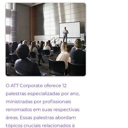
O ATT Corporate oferece 12
palestras especializadas por ano,
ministradas por profissionais
renomados em suas respectivas
áreas. Essas palestras abordam
tópicos cruciais relacionados à