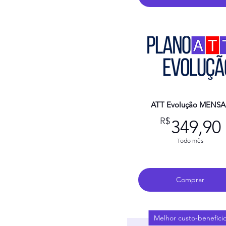
ATT Evolução MENSA
R$
349,90
Todo mês
Comprar
Melhor custo-benefíci