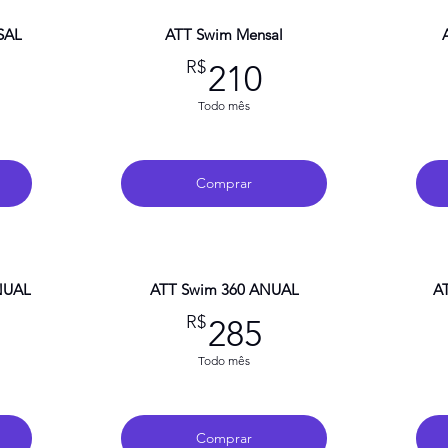
SAL
ATT Swim Mensal
185,90R$
210R$
R$
210
Todo mês
Comprar
NUAL
ATT Swim 360 ANUAL
AT
287,31R$
285R$
R$
285
Todo mês
Comprar