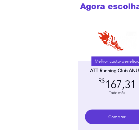
Agora escolha
Melhor custo-benefíci
ATT Running Club AN
R$
167,31
Todo mês
Comprar