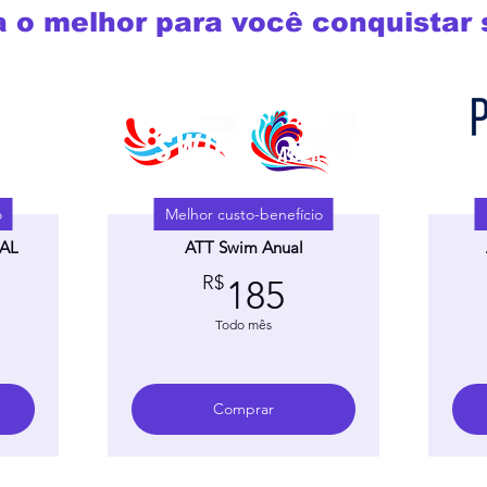
 o melhor para você conquistar 
o
Melhor custo-benefício
UAL
ATT Swim Anual
167,31R$
185R$
R$
185
Todo mês
Comprar