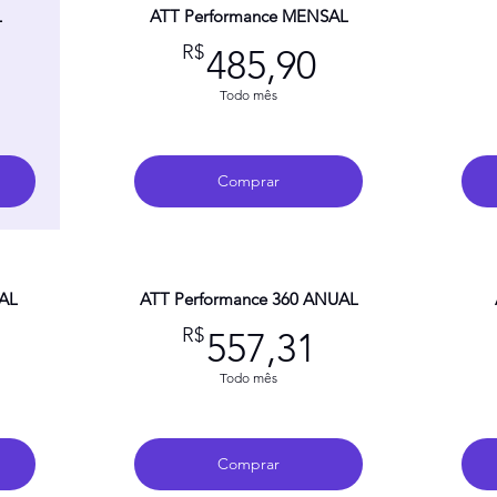
L
ATT Performance MENSAL
314,91R$
485,90R$
R$
485,90
Todo mês
Comprar
UAL
ATT Performance 360 ANUAL
434,91R$
557,31R$
R$
557,31
Todo mês
Comprar