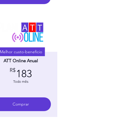
Melhor custo-benefício
ATT Online Anual
183R$
R$
183
Todo mês
Comprar