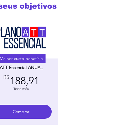
seus objetivos
Melhor custo-benefício
ATT Essencial ANUAL
188,91R$
R$
188,91
Todo mês
Comprar