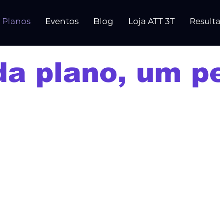
Planos
Eventos
Blog
Loja ATT 3T
Result
a plano, um per