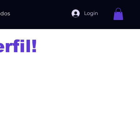
Login
ados
fil!