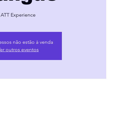
ATT Experience
essos não estão à venda
er outros eventos