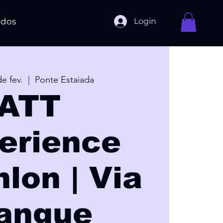
Login
ados
de fev.
  |  
Ponte Estaiada
ATT
erience
lon | Via
angue