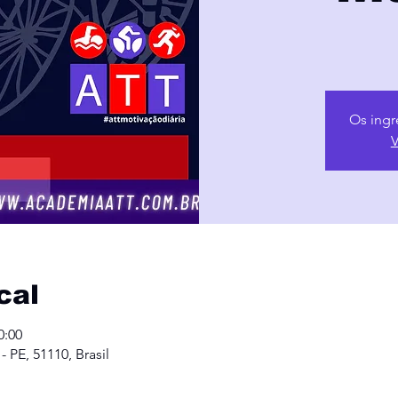
Os ingr
V
cal
0:00
- PE, 51110, Brasil