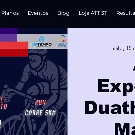
Planos
Eventos
Blog
Loja ATT 3T
Result
sáb., 15 
Exp
Duath
M