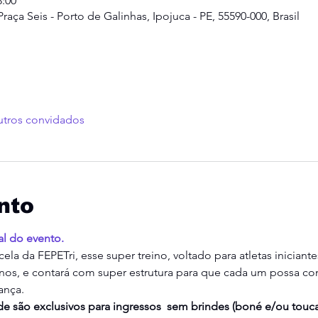
8:00
raça Seis - Porto de Galinhas, Ipojuca - PE, 55590-000, Brasil
utros convidados
nto
al do evento.
ela da FEPETri, esse super treino, voltado para atletas iniciante
nos, e contará com super estrutura para que cada um possa co
ança.
e são exclusivos para ingressos  sem brindes (boné e/ou tou