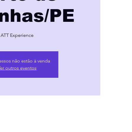
inhas/PE
ATT Experience
essos não estão à venda
er outros eventos