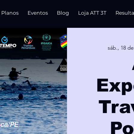
Planos
Eventos
Blog
Loja ATT 3T
Result
sáb., 18 de
Exp
Tra
Po