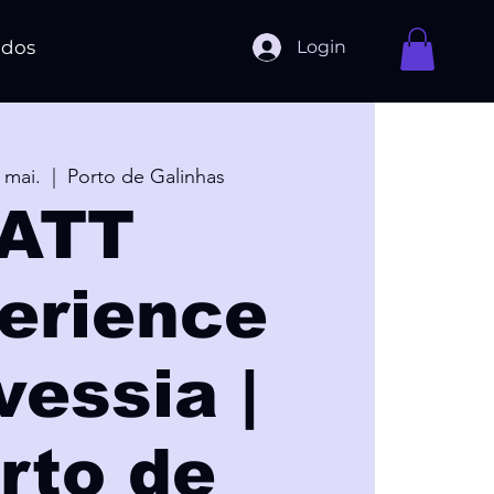
Login
ados
 mai.
  |  
Porto de Galinhas
ATT
erience
vessia |
rto de