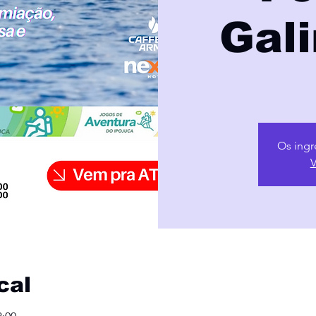
Gal
Os ingr
V
cal