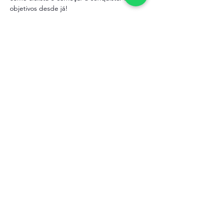
objetivos desde já!
Mostrar mais
Ingressos
Vendas encerradas
Tipo de ingresso
ATT Let's Ride
Preço
R$ 0,00
Compartilhe esse evento