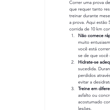
Correr uma prova de
que requer tanto res
treinar durante mese
a prova. Aqui estão 
corrida de 10 km co
Não comece ráp
muito entusiasm
você está corre
se de que você 
Hidrate-se ade
sucedida. Durant
perdidos através
evitar a desidra
Treine em difere
asfalto ou concr
acostumado com 
lesões.