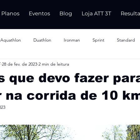
Planos
Eventos
Blog
Loja ATT 3T
Result
Aquathlon
Duathlon
Ironman
Sprint
Standard
T
28 de fev. de 2023
2 min de leitura
s que devo fazer pa
 na corrida de 10 k
023
e 5 estrelas.