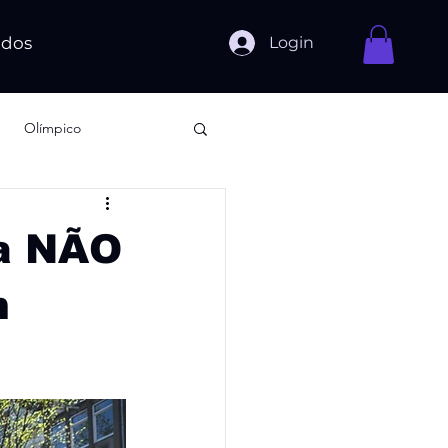
Login
ados
Olímpico
ra NÃO
m