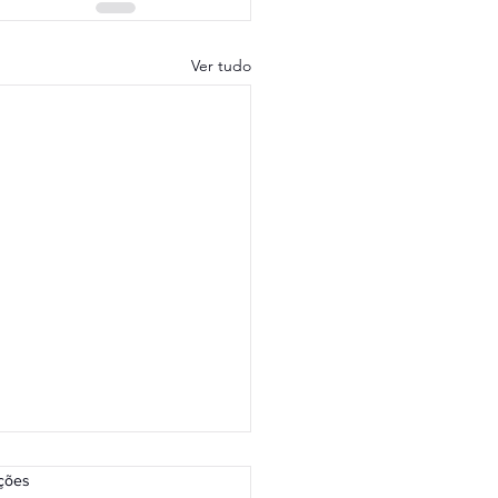
Ver tudo
as.
ações