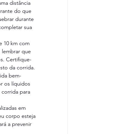
ma distância 
trante do que 
uebrar durante 
 completar sua 
e 10 km com 
 lembrar que 
. Certifique-
sto da corrida.
rida bem-
r os líquidos 
 corrida para 
alizadas em 
eu corpo esteja 
á a prevenir 