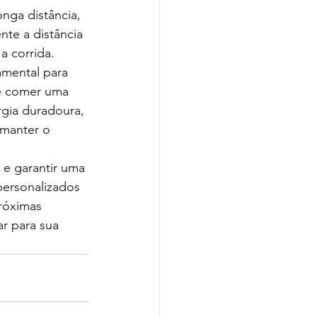
onga distância, 
te a distância 
a corrida.
mental para 
de comer uma 
rgia duradoura, 
 manter o 
 e garantir uma 
ersonalizados 
róximas 
r para sua 