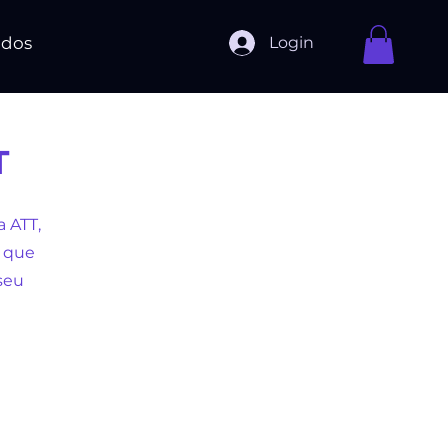
Login
ados
T
 ATT,
o que
seu