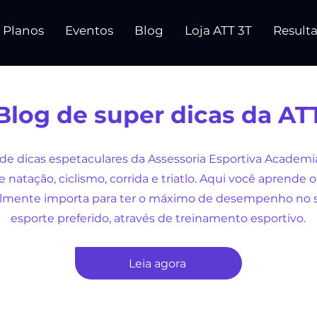
Planos
Eventos
Blog
Loja ATT 3T
Result
Blog de super dicas da AT
de dicas espetaculares da Assessoria Esportiva Academia
e natação, ciclismo, corrida e triatlo. Aqui você aprende 
almente importa para ter o máximo de desempenho no 
esporte preferido, através de treinamento esportivo.
Leia agora